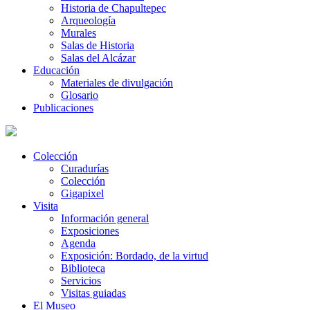
Historia de Chapultepec
Arqueología
Murales
Salas de Historia
Salas del Alcázar
Educación
Materiales de divulgación
Glosario
Publicaciones
Colección
Curadurías
Colección
Gigapixel
Visita
Información general
Exposiciones
Agenda
Exposición: Bordado, de la virtud
Biblioteca
Servicios
Visitas guiadas
El Museo