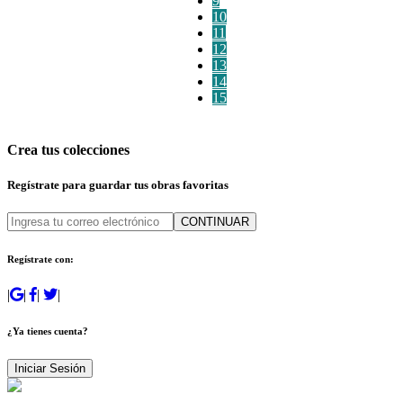
9
10
11
12
13
14
15
Crea tus colecciones
Regístrate para guardar tus obras favoritas
CONTINUAR
Regístrate con:
|
|
|
|
¿Ya tienes cuenta?
Iniciar Sesión