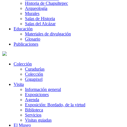
Historia de Chapultepec
Arqueología
Murales
Salas de Historia
Salas del Alcázar
Educación
Materiales de divulgación
Glosario
Publicaciones
Colección
Curadurías
Colección
Gigapixel
Visita
Información general
Exposiciones
Agenda
Exposición: Bordado, de la virtud
Biblioteca
Servicios
Visitas guiadas
El Museo