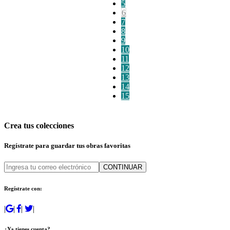
5
6
7
8
9
10
11
12
13
14
15
Crea tus colecciones
Regístrate para guardar tus obras favoritas
CONTINUAR
Regístrate con:
|
|
|
|
¿Ya tienes cuenta?