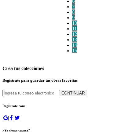
6
7
8
9
10
11
12
13
14
15
Crea tus colecciones
Regístrate para guardar tus obras favoritas
CONTINUAR
Regístrate con:
|
|
|
|
¿Ya tienes cuenta?