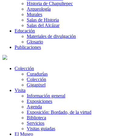
Historia de Chapultepec
Arqueología
Murales
Salas de Historia
Salas del Alcázar
Educación
Materiales de divulgación
Glosario
Publicaciones
Colección
Curadurías
Colección
Gigapixel
Visita
Información general
Exposiciones
Agenda
Exposición: Bordado, de la virtud
Biblioteca
Servicios
Visitas guiadas
El Museo