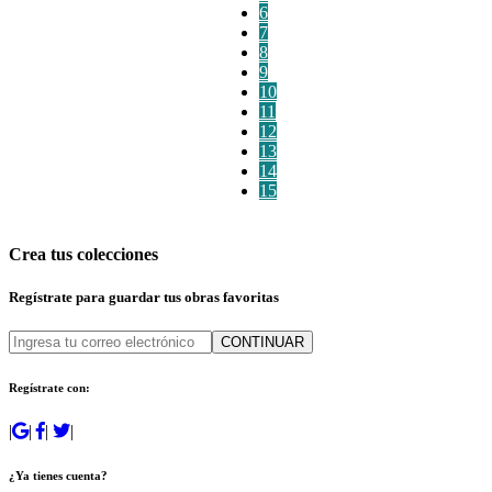
6
7
8
9
10
11
12
13
14
15
Crea tus colecciones
Regístrate para guardar tus obras favoritas
CONTINUAR
Regístrate con:
|
|
|
|
¿Ya tienes cuenta?