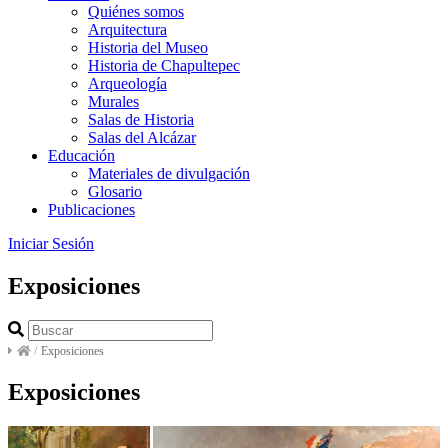
Quiénes somos
Arquitectura
Historia del Museo
Historia de Chapultepec
Arqueología
Murales
Salas de Historia
Salas del Alcázar
Educación
Materiales de divulgación
Glosario
Publicaciones
Iniciar Sesión
Exposiciones
/
Exposiciones
Exposiciones