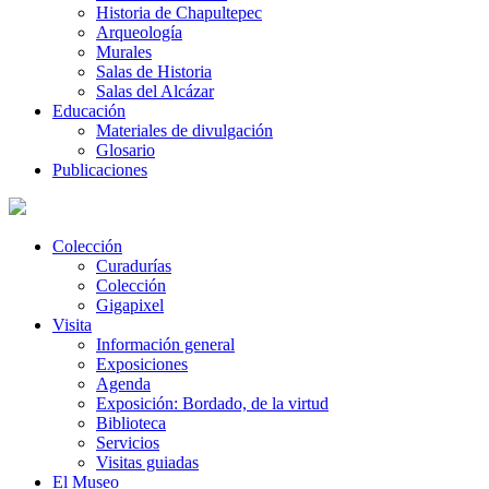
Historia de Chapultepec
Arqueología
Murales
Salas de Historia
Salas del Alcázar
Educación
Materiales de divulgación
Glosario
Publicaciones
Colección
Curadurías
Colección
Gigapixel
Visita
Información general
Exposiciones
Agenda
Exposición: Bordado, de la virtud
Biblioteca
Servicios
Visitas guiadas
El Museo