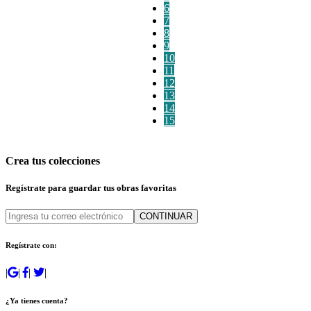
6
7
8
9
10
11
12
13
14
15
Crea tus colecciones
Regístrate para guardar tus obras favoritas
CONTINUAR
Regístrate con:
|
|
|
|
¿Ya tienes cuenta?