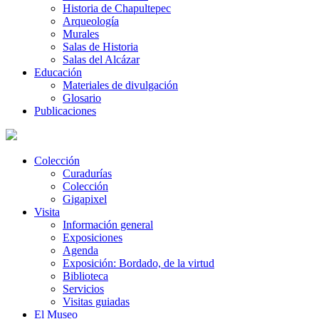
Historia de Chapultepec
Arqueología
Murales
Salas de Historia
Salas del Alcázar
Educación
Materiales de divulgación
Glosario
Publicaciones
Colección
Curadurías
Colección
Gigapixel
Visita
Información general
Exposiciones
Agenda
Exposición: Bordado, de la virtud
Biblioteca
Servicios
Visitas guiadas
El Museo