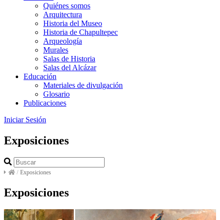
Quiénes somos
Arquitectura
Historia del Museo
Historia de Chapultepec
Arqueología
Murales
Salas de Historia
Salas del Alcázar
Educación
Materiales de divulgación
Glosario
Publicaciones
Iniciar Sesión
Exposiciones
/
Exposiciones
Exposiciones