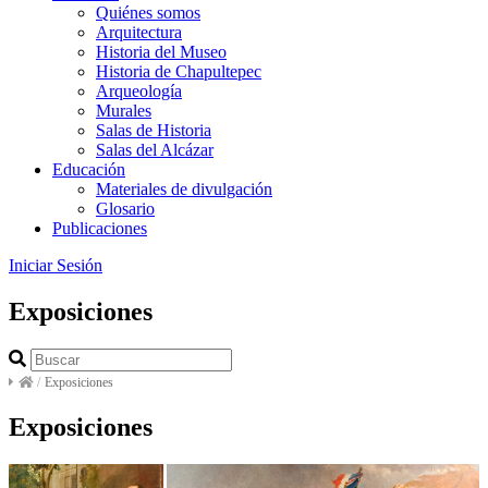
Quiénes somos
Arquitectura
Historia del Museo
Historia de Chapultepec
Arqueología
Murales
Salas de Historia
Salas del Alcázar
Educación
Materiales de divulgación
Glosario
Publicaciones
Iniciar Sesión
Exposiciones
/
Exposiciones
Exposiciones