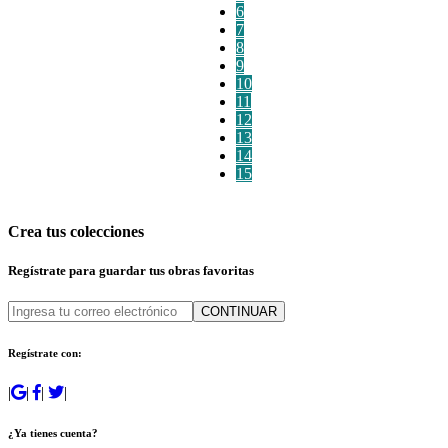
6
7
8
9
10
11
12
13
14
15
Crea tus colecciones
Regístrate para guardar tus obras favoritas
CONTINUAR
Regístrate con:
|
|
|
|
¿Ya tienes cuenta?