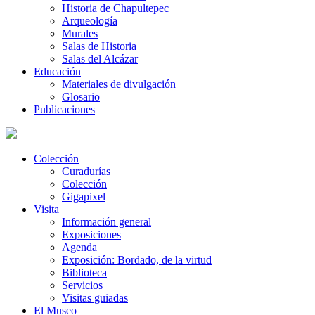
Historia de Chapultepec
Arqueología
Murales
Salas de Historia
Salas del Alcázar
Educación
Materiales de divulgación
Glosario
Publicaciones
Colección
Curadurías
Colección
Gigapixel
Visita
Información general
Exposiciones
Agenda
Exposición: Bordado, de la virtud
Biblioteca
Servicios
Visitas guiadas
El Museo