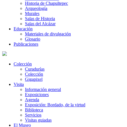
Historia de Chapultepec
Arqueología
Murales
Salas de Historia
Salas del Alcázar
Educación
Materiales de divulgación
Glosario
Publicaciones
Colección
Curadurías
Colección
Gigapixel
Visita
Información general
Exposiciones
Agenda
Exposición: Bordado, de la virtud
Biblioteca
Servicios
Visitas guiadas
El Museo