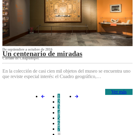
De septiembre a octubre de 2016
Un centenario de miradas
Castillo de Chapultepec
En la colección de casi cien mil objetos del museo se encuentra uno
que reviste especial interés: el Cuadro geográfico,…
Ver más
1
2
3
4
5
6
7
8