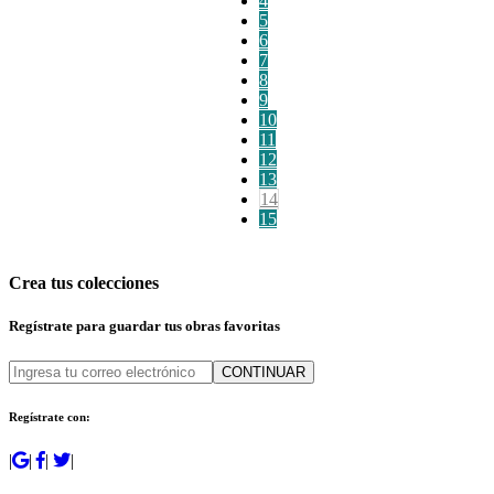
4
5
6
7
8
9
10
11
12
13
14
15
Crea tus colecciones
Regístrate para guardar tus obras favoritas
CONTINUAR
Regístrate con:
|
|
|
|