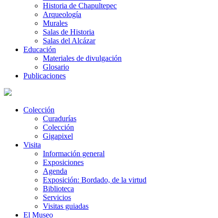
Historia de Chapultepec
Arqueología
Murales
Salas de Historia
Salas del Alcázar
Educación
Materiales de divulgación
Glosario
Publicaciones
Colección
Curadurías
Colección
Gigapixel
Visita
Información general
Exposiciones
Agenda
Exposición: Bordado, de la virtud
Biblioteca
Servicios
Visitas guiadas
El Museo