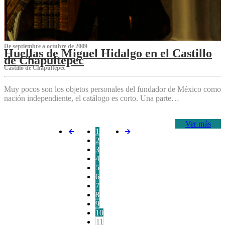
De septiembre a octubre de 2009
Huellas de Miguel Hidalgo en el Castillo
de Chapultepec
Castillo de Chapultepec
Muy pocos son los objetos personales del fundador de México como
nación independiente, el catálogo es corto. Una parte…
Ver más
1
2
3
4
5
6
7
8
9
10
11