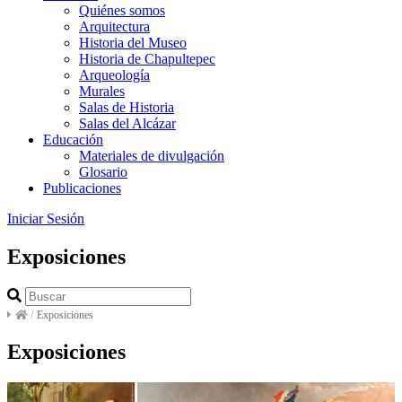
Quiénes somos
Arquitectura
Historia del Museo
Historia de Chapultepec
Arqueología
Murales
Salas de Historia
Salas del Alcázar
Educación
Materiales de divulgación
Glosario
Publicaciones
Iniciar Sesión
Exposiciones
/
Exposiciones
Exposiciones