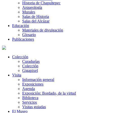
Historia de Chapultepec
Arqueología
Murales
Salas de Historia
Salas del Alcázar
Educación
Materiales de divulgación
Glosario
Publicaciones
Colección
Curadurías
Colección
Gigapixel
Visita
Información general
Exposiciones
Agenda
Exposición: Bordado, de la virtud
Biblioteca
Servicios
Visitas guiadas
El Museo