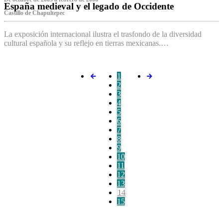
España medieval y el legado de Occidente
Castillo de Chapultepec
La exposición internacional ilustra el trasfondo de la diversidad
cultural española y su reflejo en tierras mexicanas.…
1
2
3
4
5
6
7
8
9
10
11
12
13
14
15