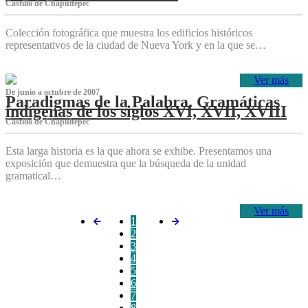
Castillo de Chapultepec
Colección fotográfica que muestra los edificios históricos
representativos de la ciudad de Nueva York y en la que se…
Ver más
De junio a octubre de 2007
Paradigmas de la Palabra. Gramáticas
indígenas de los siglos XVI, XVII, XVIII
Castillo de Chapultepec
Esta larga historia es la que ahora se exhibe. Presentamos una
exposición que demuestra que la búsqueda de la unidad
gramatical…
Ver más
1
2
3
4
5
6
7
8