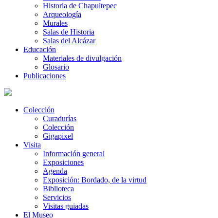
Historia de Chapultepec
Arqueología
Murales
Salas de Historia
Salas del Alcázar
Educación
Materiales de divulgación
Glosario
Publicaciones
Colección
Curadurías
Colección
Gigapixel
Visita
Información general
Exposiciones
Agenda
Exposición: Bordado, de la virtud
Biblioteca
Servicios
Visitas guiadas
El Museo