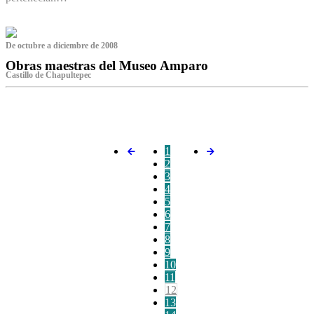
De octubre a diciembre de 2008
Obras maestras del Museo Amparo
Castillo de Chapultepec
‌
1
2
3
4
5
6
7
8
9
10
11
12
13