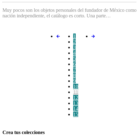
Muy pocos son los objetos personales del fundador de México como
nación independiente, el catálogo es corto. Una parte…
1
2
3
4
5
6
7
8
9
10
11
12
13
14
15
Crea tus colecciones