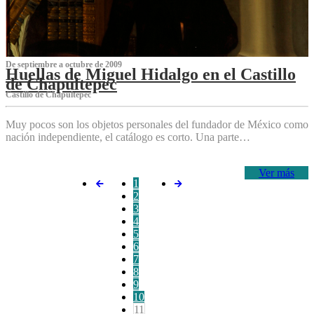
De septiembre a octubre de 2009
Huellas de Miguel Hidalgo en el Castillo
de Chapultepec
Castillo de Chapultepec
Muy pocos son los objetos personales del fundador de México como
nación independiente, el catálogo es corto. Una parte…
Ver más
1
2
3
4
5
6
7
8
9
10
11