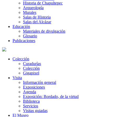
Historia de Chapultepec
Arqueología
Murales
Salas de Historia
Salas del Alcázar
Educación
Materiales de divulgación
Glosario
Publicaciones
Colección
Curadurías
Colección
Gigapixel
Visita
Información general
Exposiciones
Agenda
Exposición: Bordado, de la virtud
Biblioteca
Servicios
Visitas guiadas
El Museo