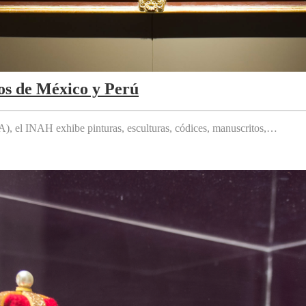
os de México y Perú
 el INAH exhibe pinturas, esculturas, códices, manuscritos,…