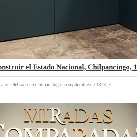
nstruir el Estado Nacional, Chilpancingo, 
cano celebrado en Chilpancingo en septiembre de 1813. El…