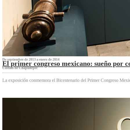
De septiembre de 2013 a enero de 2014
El primer congreso mexicano: sueño por co
Castillo de Chapultepec
La exposición conmemora el Bicentenario del Primer Congreso Mexi