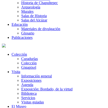
Historia de Chapultepec
Arqueología
Murales
Salas de Historia
Salas del Alcázar
Educación
Materiales de divulgación
Glosario
Publicaciones
Colección
Curadurías
Colección
Gigapixel
Visita
Información general
Exposiciones
Agenda
Exposición: Bordado, de la virtud
Biblioteca
Servicios
Visitas guiadas
El Museo