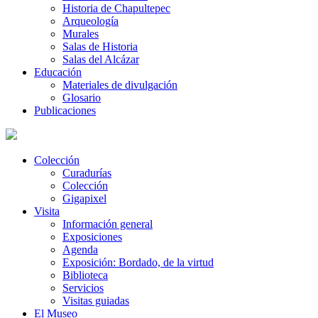
Historia de Chapultepec
Arqueología
Murales
Salas de Historia
Salas del Alcázar
Educación
Materiales de divulgación
Glosario
Publicaciones
Colección
Curadurías
Colección
Gigapixel
Visita
Información general
Exposiciones
Agenda
Exposición: Bordado, de la virtud
Biblioteca
Servicios
Visitas guiadas
El Museo