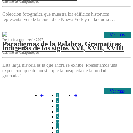
Castillo de Chapultepec
Colección fotográfica que muestra los edificios históricos
representativos de la ciudad de Nueva York y en la que se…
Ver más
De junio a octubre de 2007
Paradigmas de la Palabra. Gramáticas
indígenas de los siglos XVI, XVII, XVIII
Castillo de Chapultepec
Esta larga historia es la que ahora se exhibe. Presentamos una
exposición que demuestra que la búsqueda de la unidad
gramatical…
Ver más
1
2
3
4
5
6
7
8