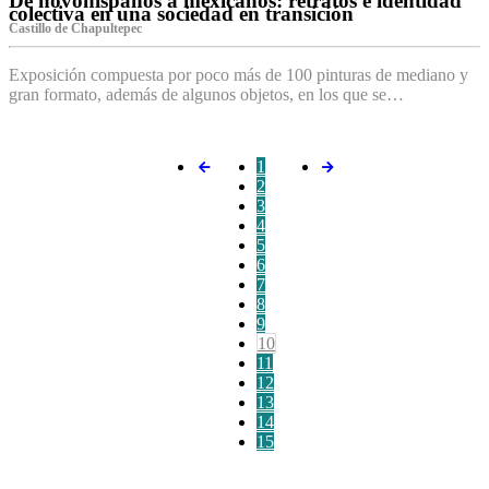
De novohispanos a mexicanos: retratos e identidad
colectiva en una sociedad en transición
Castillo de Chapultepec
Exposición compuesta por poco más de 100 pinturas de mediano y
gran formato, además de algunos objetos, en los que se…
1
2
3
4
5
6
7
8
9
10
11
12
13
14
15