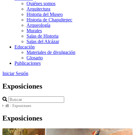
Quiénes somos
Arquitectura
Historia del Museo
Historia de Chapultepec
Arqueología
Murales
Salas de Historia
Salas del Alcázar
Educación
Materiales de divulgación
Glosario
Publicaciones
Iniciar Sesión
Exposiciones
/
Exposiciones
Exposiciones