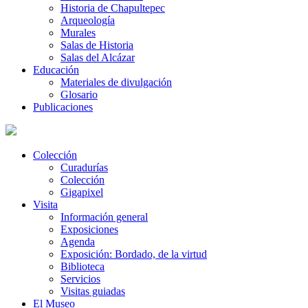
Historia de Chapultepec
Arqueología
Murales
Salas de Historia
Salas del Alcázar
Educación
Materiales de divulgación
Glosario
Publicaciones
Colección
Curadurías
Colección
Gigapixel
Visita
Información general
Exposiciones
Agenda
Exposición: Bordado, de la virtud
Biblioteca
Servicios
Visitas guiadas
El Museo