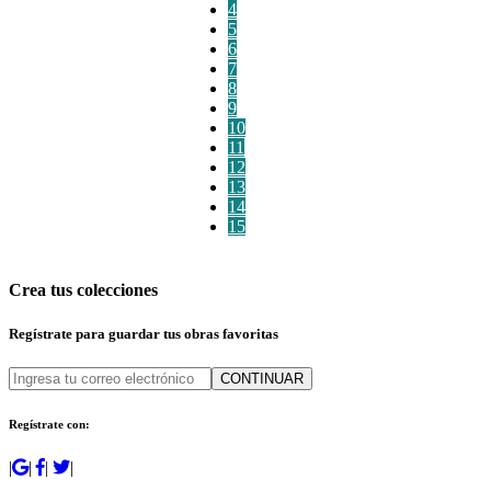
4
5
6
7
8
9
10
11
12
13
14
15
Crea tus colecciones
Regístrate para guardar tus obras favoritas
CONTINUAR
Regístrate con:
|
|
|
|