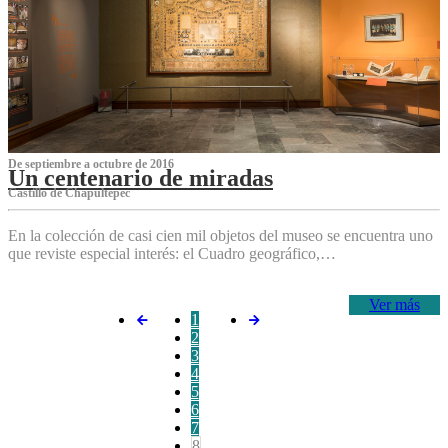
De septiembre a octubre de 2016
Un centenario de miradas
Castillo de Chapultepec
En la colección de casi cien mil objetos del museo se encuentra uno
que reviste especial interés: el Cuadro geográfico,…
Ver más
1
2
3
4
5
6
7
8