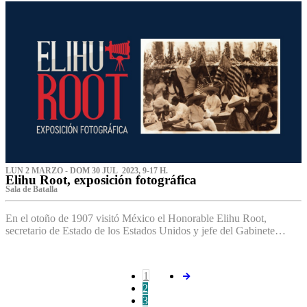
LUN 2 MARZO - DOM 30 JUL 2023, 9-17 H.
Elihu Root, exposición fotográfica
Sala de Batalla
En el otoño de 1907 visitó México el Honorable Elihu Root,
secretario de Estado de los Estados Unidos y jefe del Gabinete…
1
2
3