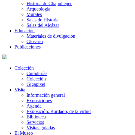
Historia de Chapultepec
Arqueología
Murales
Salas de Historia
Salas del Alcázar
Educación
Materiales de divulgación
Glosario
Publicaciones
Colección
Curadurías
Colección
Gigapixel
Visita
Información general
Exposiciones
Agenda
Exposición: Bordado, de la virtud
Biblioteca
Servicios
Visitas guiadas
El Museo