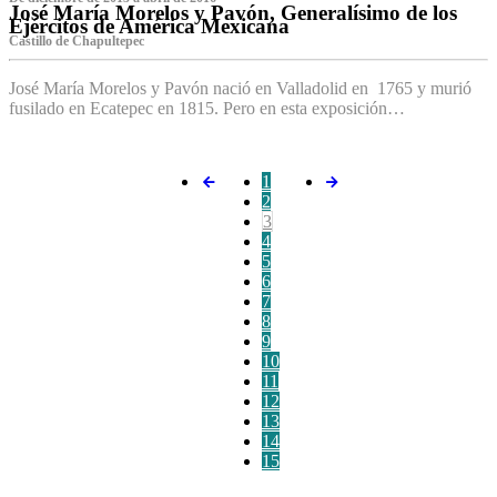
José María Morelos y Pavón, Generalísimo de los
Ejércitos de América Mexicana
C‌astillo de Chapultepec
José María Morelos y Pavón nació en Valladolid en 1765 y murió
fusilado en Ecatepec en 1815. Pero en esta exposición…
1
2
3
4
5
6
7
8
9
10
11
12
13
14
15