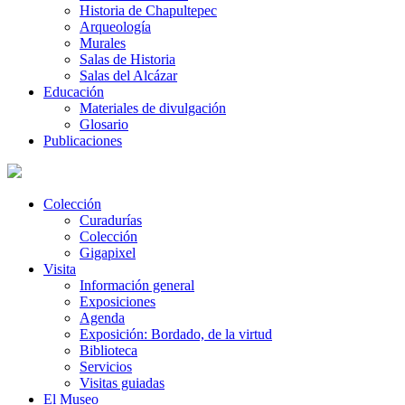
Historia de Chapultepec
Arqueología
Murales
Salas de Historia
Salas del Alcázar
Educación
Materiales de divulgación
Glosario
Publicaciones
Colección
Curadurías
Colección
Gigapixel
Visita
Información general
Exposiciones
Agenda
Exposición: Bordado, de la virtud
Biblioteca
Servicios
Visitas guiadas
El Museo