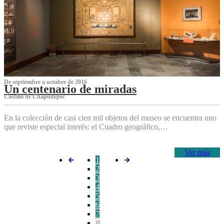
De septiembre a octubre de 2016
Un centenario de miradas
Castillo de Chapultepec
En la colección de casi cien mil objetos del museo se encuentra uno
que reviste especial interés: el Cuadro geográfico,…
Ver más
1
2
3
4
5
6
7
8