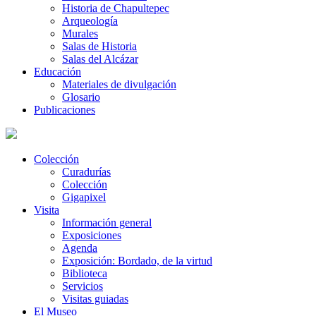
Historia de Chapultepec
Arqueología
Murales
Salas de Historia
Salas del Alcázar
Educación
Materiales de divulgación
Glosario
Publicaciones
Colección
Curadurías
Colección
Gigapixel
Visita
Información general
Exposiciones
Agenda
Exposición: Bordado, de la virtud
Biblioteca
Servicios
Visitas guiadas
El Museo