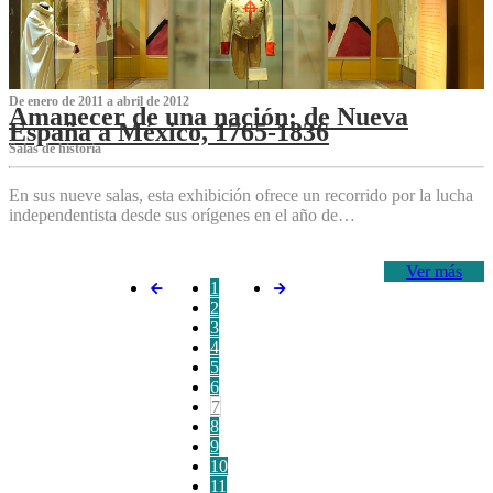
De enero de 2011 a abril de 2012
Amanecer de una nación: de Nueva
España a México, 1765-1836
Salas de historia
En sus nueve salas, esta exhibición ofrece un recorrido por la lucha
independentista desde sus orígenes en el año de…
Ver más
1
2
3
4
5
6
7
8
9
10
11