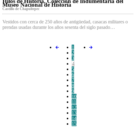
Hilos de Historia, Colección de Indumentaria del
Museo Nacional de Historia
Castillo de Chapultepec
Vestidos con cerca de 250 años de antigüedad, casacas militares o
prendas usadas durante los años sesenta del siglo pasado…
1
2
3
4
5
6
7
8
9
10
11
12
13
14
15