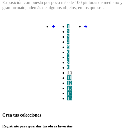
Exposición compuesta por poco más de 100 pinturas de mediano y
gran formato, además de algunos objetos, en los que se…
1
2
3
4
5
6
7
8
9
10
11
12
13
14
15
Crea tus colecciones
Regístrate para guardar tus obras favoritas