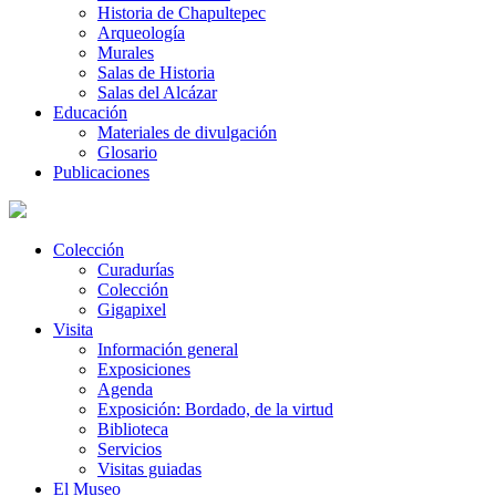
Historia de Chapultepec
Arqueología
Murales
Salas de Historia
Salas del Alcázar
Educación
Materiales de divulgación
Glosario
Publicaciones
Colección
Curadurías
Colección
Gigapixel
Visita
Información general
Exposiciones
Agenda
Exposición: Bordado, de la virtud
Biblioteca
Servicios
Visitas guiadas
El Museo