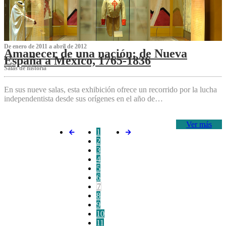
De enero de 2011 a abril de 2012
Amanecer de una nación: de Nueva
España a México, 1765-1836
Salas de historia
En sus nueve salas, esta exhibición ofrece un recorrido por la lucha
independentista desde sus orígenes en el año de…
Ver más
1
2
3
4
5
6
7
8
9
10
11