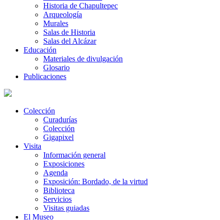
Historia de Chapultepec
Arqueología
Murales
Salas de Historia
Salas del Alcázar
Educación
Materiales de divulgación
Glosario
Publicaciones
Colección
Curadurías
Colección
Gigapixel
Visita
Información general
Exposiciones
Agenda
Exposición: Bordado, de la virtud
Biblioteca
Servicios
Visitas guiadas
El Museo