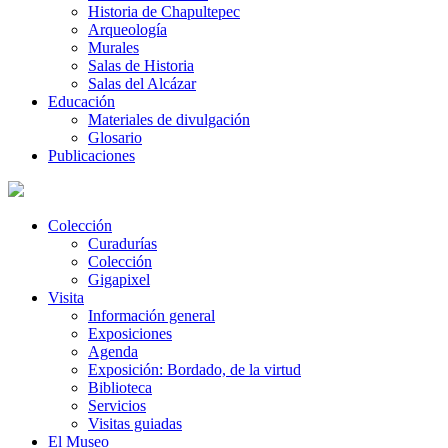
Historia de Chapultepec
Arqueología
Murales
Salas de Historia
Salas del Alcázar
Educación
Materiales de divulgación
Glosario
Publicaciones
Colección
Curadurías
Colección
Gigapixel
Visita
Información general
Exposiciones
Agenda
Exposición: Bordado, de la virtud
Biblioteca
Servicios
Visitas guiadas
El Museo