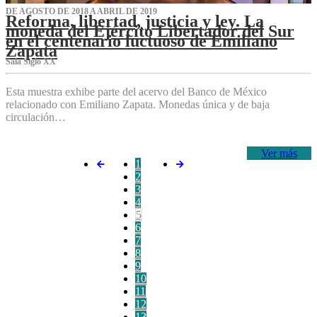
DE AGOSTO DE 2018 A ABRIL DE 2019
Reforma, libertad, justicia y ley. La
moneda del Ejército Libertador del Sur
en el centenario luctuoso de Emiliano
Zapata
Sala Siglo XX
Esta muestra exhibe parte del acervo del Banco de México
relacionado con Emiliano Zapata. Monedas única y de baja
circulación…
Ver más
1
2
3
4
5
6
7
8
9
10
11
12
13