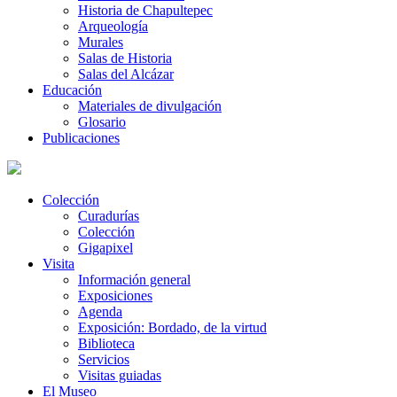
Historia de Chapultepec
Arqueología
Murales
Salas de Historia
Salas del Alcázar
Educación
Materiales de divulgación
Glosario
Publicaciones
Colección
Curadurías
Colección
Gigapixel
Visita
Información general
Exposiciones
Agenda
Exposición: Bordado, de la virtud
Biblioteca
Servicios
Visitas guiadas
El Museo