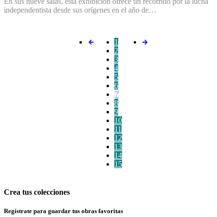
En sus nueve salas, esta exhibición ofrece un recorrido por la lucha
independentista desde sus orígenes en el año de…
1
2
3
4
5
6
7
8
9
10
11
12
13
14
15
Crea tus colecciones
Regístrate para guardar tus obras favoritas