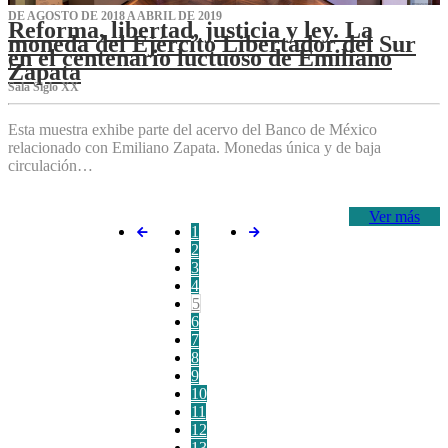
DE AGOSTO DE 2018 A ABRIL DE 2019
Reforma, libertad, justicia y ley. La
moneda del Ejército Libertador del Sur
en el centenario luctuoso de Emiliano
Zapata
Sala Siglo XX
Esta muestra exhibe parte del acervo del Banco de México
relacionado con Emiliano Zapata. Monedas única y de baja
circulación…
Ver más
1
2
3
4
5
6
7
8
9
10
11
12
13