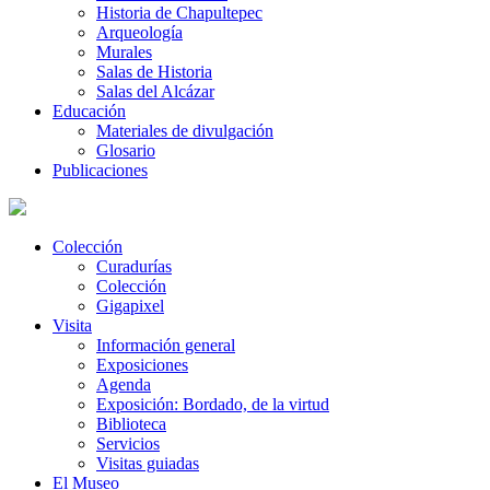
Historia de Chapultepec
Arqueología
Murales
Salas de Historia
Salas del Alcázar
Educación
Materiales de divulgación
Glosario
Publicaciones
Colección
Curadurías
Colección
Gigapixel
Visita
Información general
Exposiciones
Agenda
Exposición: Bordado, de la virtud
Biblioteca
Servicios
Visitas guiadas
El Museo