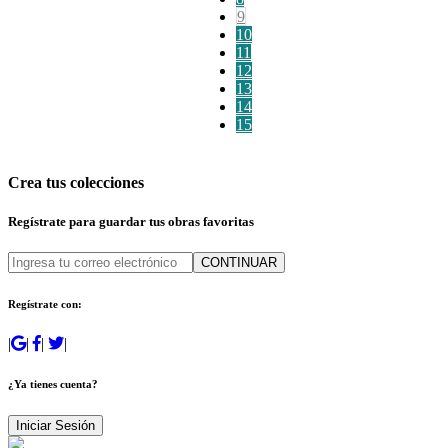
9
10
11
12
13
14
15
Crea tus colecciones
Regístrate para guardar tus obras favoritas
CONTINUAR
Regístrate con:
|
|
|
|
¿Ya tienes cuenta?
Iniciar Sesión