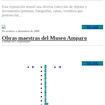
Esta exposición reunió una diversa colección de objetos y
documentos (pinturas, fotografías, cartas, vestidos) que
pertenecían…
Ver más
De octubre a diciembre de 2008
Obras maestras del Museo Amparo
Castillo de Chapultepec
‌
Ver más
1
2
3
4
5
6
7
8
9
10