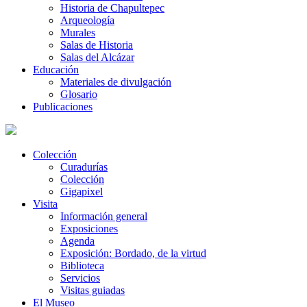
Historia de Chapultepec
Arqueología
Murales
Salas de Historia
Salas del Alcázar
Educación
Materiales de divulgación
Glosario
Publicaciones
Colección
Curadurías
Colección
Gigapixel
Visita
Información general
Exposiciones
Agenda
Exposición: Bordado, de la virtud
Biblioteca
Servicios
Visitas guiadas
El Museo