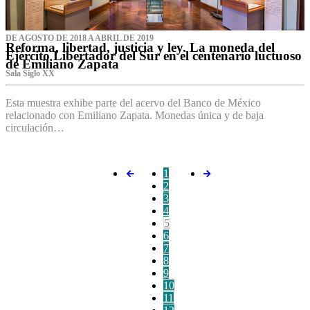
DE AGOSTO DE 2018 A ABRIL DE 2019
Reforma, libertad, justicia y ley. La moneda del
Ejército Libertador del Sur en el centenario luctuoso
de Emiliano Zapata
Sala Siglo XX
Esta muestra exhibe parte del acervo del Banco de México
relacionado con Emiliano Zapata. Monedas única y de baja
circulación…
1
2
3
4
5
6
7
8
9
10
11