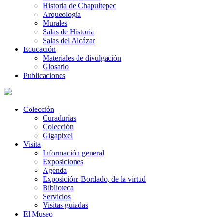
Historia de Chapultepec
Arqueología
Murales
Salas de Historia
Salas del Alcázar
Educación
Materiales de divulgación
Glosario
Publicaciones
Colección
Curadurías
Colección
Gigapixel
Visita
Información general
Exposiciones
Agenda
Exposición: Bordado, de la virtud
Biblioteca
Servicios
Visitas guiadas
El Museo