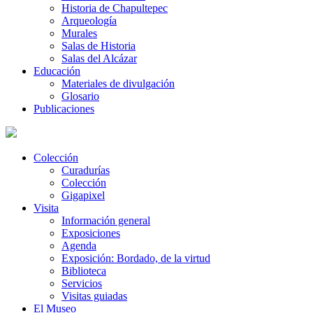
Historia de Chapultepec
Arqueología
Murales
Salas de Historia
Salas del Alcázar
Educación
Materiales de divulgación
Glosario
Publicaciones
Colección
Curadurías
Colección
Gigapixel
Visita
Información general
Exposiciones
Agenda
Exposición: Bordado, de la virtud
Biblioteca
Servicios
Visitas guiadas
El Museo