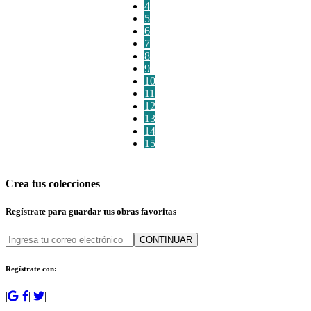
4
5
6
7
8
9
10
11
12
13
14
15
Crea tus colecciones
Regístrate para guardar tus obras favoritas
CONTINUAR
Regístrate con:
|
|
|
|