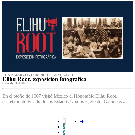
LUN 2 MARZO - DOM 30 JUL 2023, 9-17 H.
Elihu Root, exposición fotográfica
Sala de Batalla
En el otoño de 1907 visitó México el Honorable Elihu Root,
secretario de Estado de los Estados Unidos y jefe del Gabinete…
1
2
3