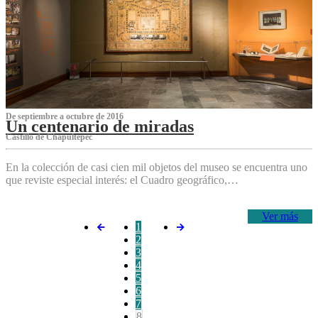
De septiembre a octubre de 2016
Un centenario de miradas
Castillo de Chapultepec
En la colección de casi cien mil objetos del museo se encuentra uno
que reviste especial interés: el Cuadro geográfico,…
Ver más
1
2
3
4
5
6
7
8