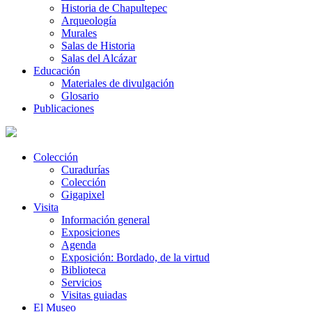
Historia de Chapultepec
Arqueología
Murales
Salas de Historia
Salas del Alcázar
Educación
Materiales de divulgación
Glosario
Publicaciones
Colección
Curadurías
Colección
Gigapixel
Visita
Información general
Exposiciones
Agenda
Exposición: Bordado, de la virtud
Biblioteca
Servicios
Visitas guiadas
El Museo