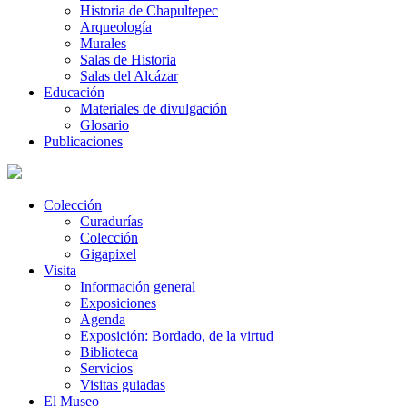
Historia de Chapultepec
Arqueología
Murales
Salas de Historia
Salas del Alcázar
Educación
Materiales de divulgación
Glosario
Publicaciones
Colección
Curadurías
Colección
Gigapixel
Visita
Información general
Exposiciones
Agenda
Exposición: Bordado, de la virtud
Biblioteca
Servicios
Visitas guiadas
El Museo