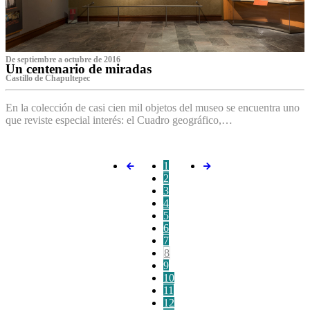
De septiembre a octubre de 2016
Un centenario de miradas
Castillo de Chapultepec
En la colección de casi cien mil objetos del museo se encuentra uno
que reviste especial interés: el Cuadro geográfico,…
1
2
3
4
5
6
7
8
9
10
11
12