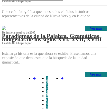
Castillo de Chapultepec
Colección fotográfica que muestra los edificios históricos
representativos de la ciudad de Nueva York y en la que se…
Ver más
De junio a octubre de 2007
Paradigmas de la Palabra. Gramáticas
indígenas de los siglos XVI, XVII, XVIII
Castillo de Chapultepec
Esta larga historia es la que ahora se exhibe. Presentamos una
exposición que demuestra que la búsqueda de la unidad
gramatical…
Ver más
1
2
3
4
5
6
7
8