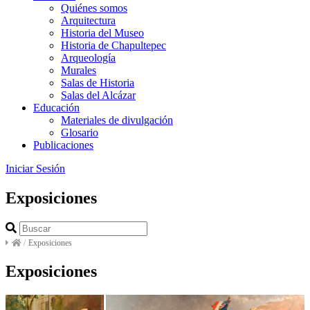
Quiénes somos
Arquitectura
Historia del Museo
Historia de Chapultepec
Arqueología
Murales
Salas de Historia
Salas del Alcázar
Educación
Materiales de divulgación
Glosario
Publicaciones
Iniciar Sesión
Exposiciones
/
Exposiciones
Exposiciones