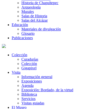
Historia de Chapultepec
Arqueología
Murales
Salas de Historia
Salas del Alcázar
Educación
Materiales de divulgación
Glosario
Publicaciones
Colección
Curadurías
Colección
Gigapixel
Visita
Información general
Exposiciones
Agenda
Exposición: Bordado, de la virtud
Biblioteca
Servicios
Visitas guiadas
El Museo