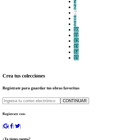
5
6
7
8
9
10
11
12
13
14
15
Crea tus colecciones
Regístrate para guardar tus obras favoritas
CONTINUAR
Regístrate con:
|
|
|
|
¿Ya tienes cuenta?