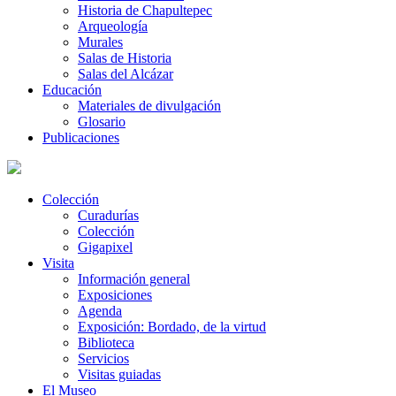
Historia de Chapultepec
Arqueología
Murales
Salas de Historia
Salas del Alcázar
Educación
Materiales de divulgación
Glosario
Publicaciones
Colección
Curadurías
Colección
Gigapixel
Visita
Información general
Exposiciones
Agenda
Exposición: Bordado, de la virtud
Biblioteca
Servicios
Visitas guiadas
El Museo