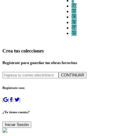
9
10
11
12
13
14
15
Crea tus colecciones
Regístrate para guardar tus obras favoritas
CONTINUAR
Regístrate con:
|
|
|
|
¿Ya tienes cuenta?
Iniciar Sesión