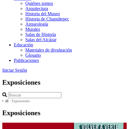
Quiénes somos
Arquitectura
Historia del Museo
Historia de Chapultepec
Arqueología
Murales
Salas de Historia
Salas del Alcázar
Educación
Materiales de divulgación
Glosario
Publicaciones
Iniciar Sesión
Exposiciones
/
Exposiciones
Exposiciones