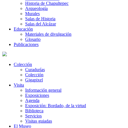
Historia de Chapultepec
Arqueología
Murales
Salas de Historia
Salas del Alcázar
Educación
Materiales de divulgación
Glosario
Publicaciones
Colección
Curadurías
Colección
Gigapixel
Visita
Información general
Exposiciones
Agenda
Exposición: Bordado, de la virtud
Biblioteca
Servicios
Visitas guiadas
El Museo