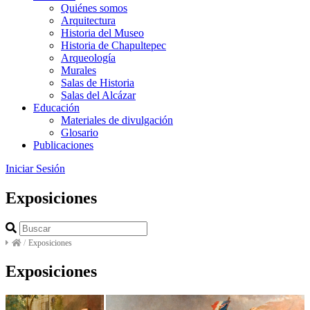
Quiénes somos
Arquitectura
Historia del Museo
Historia de Chapultepec
Arqueología
Murales
Salas de Historia
Salas del Alcázar
Educación
Materiales de divulgación
Glosario
Publicaciones
Iniciar Sesión
Exposiciones
/
Exposiciones
Exposiciones