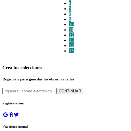
6
7
8
9
10
11
12
13
14
15
Crea tus colecciones
Regístrate para guardar tus obras favoritas
CONTINUAR
Regístrate con:
|
|
|
|
¿Ya tienes cuenta?