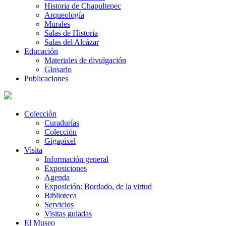
Historia de Chapultepec
Arqueología
Murales
Salas de Historia
Salas del Alcázar
Educación
Materiales de divulgación
Glosario
Publicaciones
Colección
Curadurías
Colección
Gigapixel
Visita
Información general
Exposiciones
Agenda
Exposición: Bordado, de la virtud
Biblioteca
Servicios
Visitas guiadas
El Museo