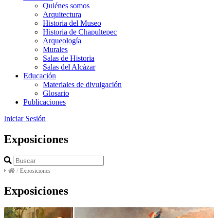
Quiénes somos
Arquitectura
Historia del Museo
Historia de Chapultepec
Arqueología
Murales
Salas de Historia
Salas del Alcázar
Educación
Materiales de divulgación
Glosario
Publicaciones
Iniciar Sesión
Exposiciones
/
Exposiciones
Exposiciones