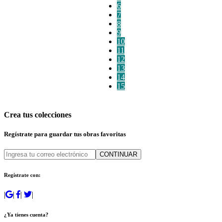
6
7
8
9
10
11
12
13
14
15
Crea tus colecciones
Regístrate para guardar tus obras favoritas
CONTINUAR
Regístrate con:
|
|
|
|
¿Ya tienes cuenta?