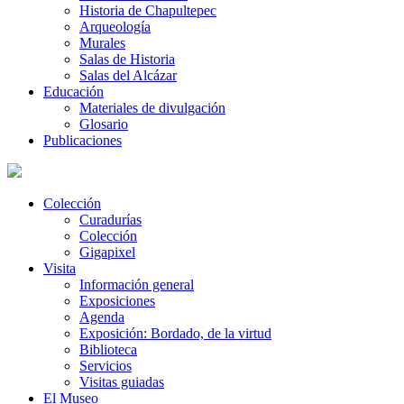
Historia de Chapultepec
Arqueología
Murales
Salas de Historia
Salas del Alcázar
Educación
Materiales de divulgación
Glosario
Publicaciones
Colección
Curadurías
Colección
Gigapixel
Visita
Información general
Exposiciones
Agenda
Exposición: Bordado, de la virtud
Biblioteca
Servicios
Visitas guiadas
El Museo