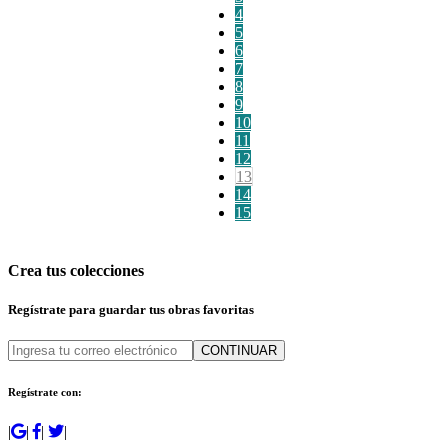
4
5
6
7
8
9
10
11
12
13
14
15
Crea tus colecciones
Regístrate para guardar tus obras favoritas
CONTINUAR
Regístrate con:
|
|
|
|