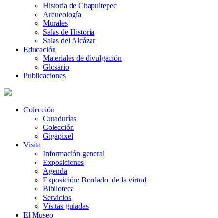
Historia de Chapultepec
Arqueología
Murales
Salas de Historia
Salas del Alcázar
Educación
Materiales de divulgación
Glosario
Publicaciones
Colección
Curadurías
Colección
Gigapixel
Visita
Información general
Exposiciones
Agenda
Exposición: Bordado, de la virtud
Biblioteca
Servicios
Visitas guiadas
El Museo