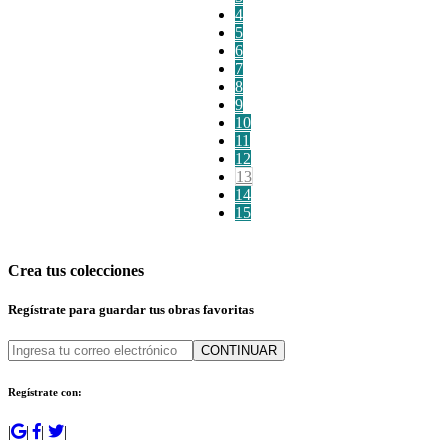
4
5
6
7
8
9
10
11
12
13
14
15
Crea tus colecciones
Regístrate para guardar tus obras favoritas
CONTINUAR
Regístrate con:
|
|
|
|