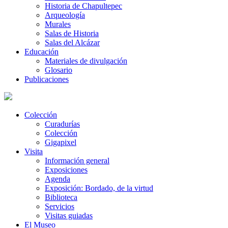
Historia de Chapultepec
Arqueología
Murales
Salas de Historia
Salas del Alcázar
Educación
Materiales de divulgación
Glosario
Publicaciones
Colección
Curadurías
Colección
Gigapixel
Visita
Información general
Exposiciones
Agenda
Exposición: Bordado, de la virtud
Biblioteca
Servicios
Visitas guiadas
El Museo