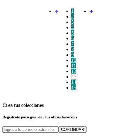
1
2
3
4
5
6
7
8
9
10
11
12
13
14
15
Crea tus colecciones
Regístrate para guardar tus obras favoritas
CONTINUAR