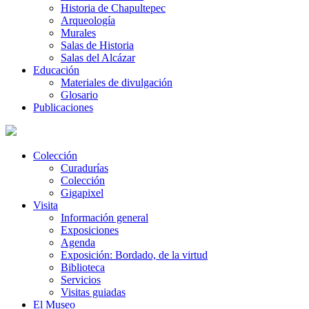
Historia de Chapultepec
Arqueología
Murales
Salas de Historia
Salas del Alcázar
Educación
Materiales de divulgación
Glosario
Publicaciones
Colección
Curadurías
Colección
Gigapixel
Visita
Información general
Exposiciones
Agenda
Exposición: Bordado, de la virtud
Biblioteca
Servicios
Visitas guiadas
El Museo