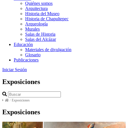
Quiénes somos
Arquitectura
Historia del Museo
Historia de Chapultepec
Arqueología
Murales
Salas de Historia
Salas del Alcázar
Educación
Materiales de divulgación
Glosario
Publicaciones
Iniciar Sesión
Exposiciones
/
Exposiciones
Exposiciones