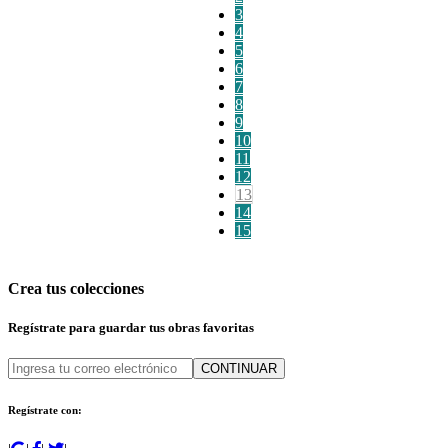
3
4
5
6
7
8
9
10
11
12
13
14
15
Crea tus colecciones
Regístrate para guardar tus obras favoritas
CONTINUAR
Regístrate con: