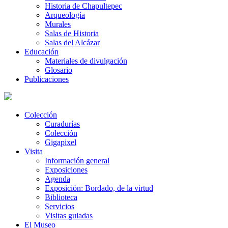
Historia de Chapultepec
Arqueología
Murales
Salas de Historia
Salas del Alcázar
Educación
Materiales de divulgación
Glosario
Publicaciones
Colección
Curadurías
Colección
Gigapixel
Visita
Información general
Exposiciones
Agenda
Exposición: Bordado, de la virtud
Biblioteca
Servicios
Visitas guiadas
El Museo