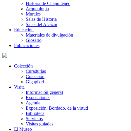
Historia de Chapultepec
Arqueología
Murales
Salas de Historia
Salas del Alcázar
Educación
Materiales de divulgación
Glosario
Publicaciones
Colección
Curadurías
Colección
Gigapixel
Visita
Información general
Exposiciones
Agenda
Exposición: Bordado, de la virtud
Biblioteca
Servicios
Visitas guiadas
El Museo