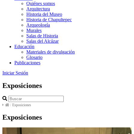
Quiénes somos
Arquitectura
Historia del Museo
Historia de Chapultepec
Arqueología
Murales
Salas de Historia
Salas del Alcázar
Educación
Materiales de divulgación
Glosario
Publicaciones
Iniciar Sesión
Exposiciones
/
Exposiciones
Exposiciones