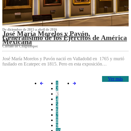
De diciembre de 2015 a abril de 2016
José María Morelos y Pavón,
Generalísimo de los Ejércitos de América
Mexicana
C‌astillo de Chapultepec
José María Morelos y Pavón nació en Valladolid en 1765 y murió
fusilado en Ecatepec en 1815. Pero en esta exposición…
Ver más
1
2
3
4
5
6
7
8
9
10