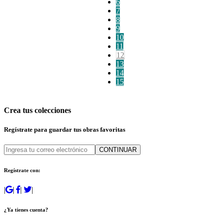
6
7
8
9
10
11
12
13
14
15
Crea tus colecciones
Regístrate para guardar tus obras favoritas
CONTINUAR
Regístrate con:
|
|
|
|
¿Ya tienes cuenta?