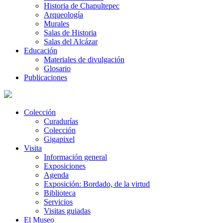
Historia de Chapultepec
Arqueología
Murales
Salas de Historia
Salas del Alcázar
Educación
Materiales de divulgación
Glosario
Publicaciones
Colección
Curadurías
Colección
Gigapixel
Visita
Información general
Exposiciones
Agenda
Exposición: Bordado, de la virtud
Biblioteca
Servicios
Visitas guiadas
El Museo