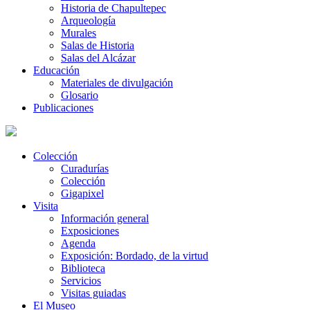
Historia de Chapultepec
Arqueología
Murales
Salas de Historia
Salas del Alcázar
Educación
Materiales de divulgación
Glosario
Publicaciones
Colección
Curadurías
Colección
Gigapixel
Visita
Información general
Exposiciones
Agenda
Exposición: Bordado, de la virtud
Biblioteca
Servicios
Visitas guiadas
El Museo