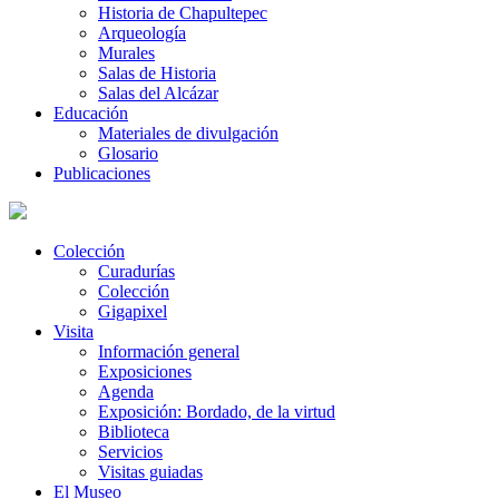
Historia de Chapultepec
Arqueología
Murales
Salas de Historia
Salas del Alcázar
Educación
Materiales de divulgación
Glosario
Publicaciones
Colección
Curadurías
Colección
Gigapixel
Visita
Información general
Exposiciones
Agenda
Exposición: Bordado, de la virtud
Biblioteca
Servicios
Visitas guiadas
El Museo