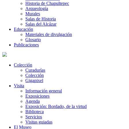
Historia de Chapultepec
Arqueología
Murales
Salas de Historia
Salas del Alcázar
Educación
Materiales de divulgación
Glosario
Publicaciones
Colección
Curadurías
Colección
Gigapixel
Visita
Información general
Exposiciones
Agenda
Exposición: Bordado, de la virtud
Biblioteca
Servicios
Visitas guiadas
El Museo