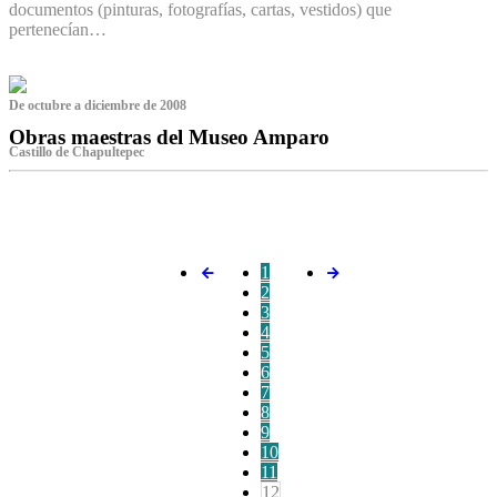
documentos (pinturas, fotografías, cartas, vestidos) que
pertenecían…
De octubre a diciembre de 2008
Obras maestras del Museo Amparo
Castillo de Chapultepec
‌
1
2
3
4
5
6
7
8
9
10
11
12