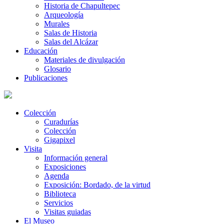
Historia de Chapultepec
Arqueología
Murales
Salas de Historia
Salas del Alcázar
Educación
Materiales de divulgación
Glosario
Publicaciones
Colección
Curadurías
Colección
Gigapixel
Visita
Información general
Exposiciones
Agenda
Exposición: Bordado, de la virtud
Biblioteca
Servicios
Visitas guiadas
El Museo