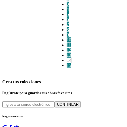
3
4
5
6
7
8
9
10
11
12
13
14
15
Crea tus colecciones
Regístrate para guardar tus obras favoritas
CONTINUAR
Regístrate con: