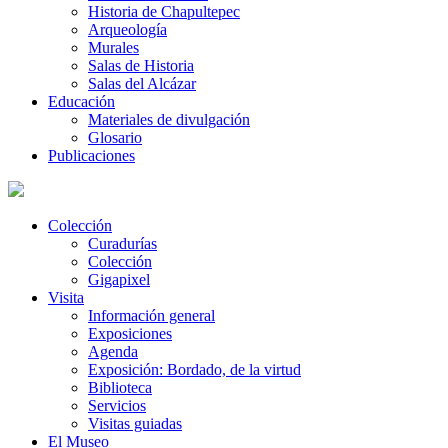
Historia de Chapultepec
Arqueología
Murales
Salas de Historia
Salas del Alcázar
Educación
Materiales de divulgación
Glosario
Publicaciones
Colección
Curadurías
Colección
Gigapixel
Visita
Información general
Exposiciones
Agenda
Exposición: Bordado, de la virtud
Biblioteca
Servicios
Visitas guiadas
El Museo