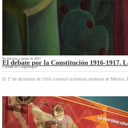
De febrero a junio de 2017
El debate por la Constitución 1916-1917. 
Castillo de Chapultepec
El 1º de diciembre de 1916 comenzó la historia moderna de México. Es