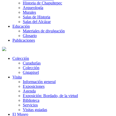
Historia de Chapultepec
Arqueología
Murales
Salas de Historia
Salas del Alcázar
Educación
Materiales de divulgación
Glosario
Publicaciones
Colección
Curadurías
Colección
Gigapixel
Visita
Información general
Exposiciones
Agenda
Exposición: Bordado, de la virtud
Biblioteca
Servicios
Visitas guiadas
El Museo