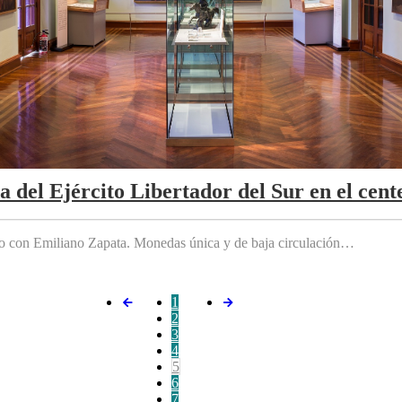
da del Ejército Libertador del Sur en el cen
do con Emiliano Zapata. Monedas única y de baja circulación…
1
2
3
4
5
6
7