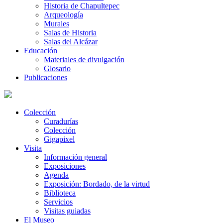
Historia de Chapultepec
Arqueología
Murales
Salas de Historia
Salas del Alcázar
Educación
Materiales de divulgación
Glosario
Publicaciones
Colección
Curadurías
Colección
Gigapixel
Visita
Información general
Exposiciones
Agenda
Exposición: Bordado, de la virtud
Biblioteca
Servicios
Visitas guiadas
El Museo