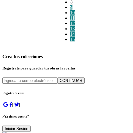
8
9
10
11
12
13
14
15
Crea tus colecciones
Regístrate para guardar tus obras favoritas
CONTINUAR
Regístrate con:
|
|
|
|
¿Ya tienes cuenta?
Iniciar Sesión