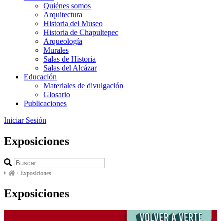
Quiénes somos
Arquitectura
Historia del Museo
Historia de Chapultepec
Arqueología
Murales
Salas de Historia
Salas del Alcázar
Educación
Materiales de divulgación
Glosario
Publicaciones
Iniciar Sesión
Exposiciones
/
Exposiciones
Exposiciones