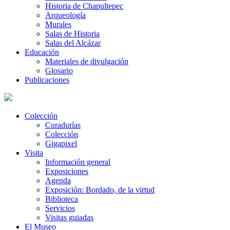
Historia de Chapultepec
Arqueología
Murales
Salas de Historia
Salas del Alcázar
Educación
Materiales de divulgación
Glosario
Publicaciones
Colección
Curadurías
Colección
Gigapixel
Visita
Información general
Exposiciones
Agenda
Exposición: Bordado, de la virtud
Biblioteca
Servicios
Visitas guiadas
El Museo