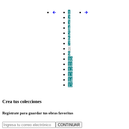
1
2
3
4
5
6
7
8
9
10
11
12
13
14
15
Crea tus colecciones
Regístrate para guardar tus obras favoritas
CONTINUAR