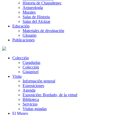
Historia de Chapultepec
Arqueología
Murales
Salas de Historia
Salas del Alcázar
Educación
Materiales de divulgación
Glosario
Publicaciones
Colección
Curadurías
Colección
Gigapixel
Visita
Información general
Exposiciones
Agenda
Exposición: Bordado, de la virtud
Biblioteca
Servicios
Visitas guiadas
El Museo