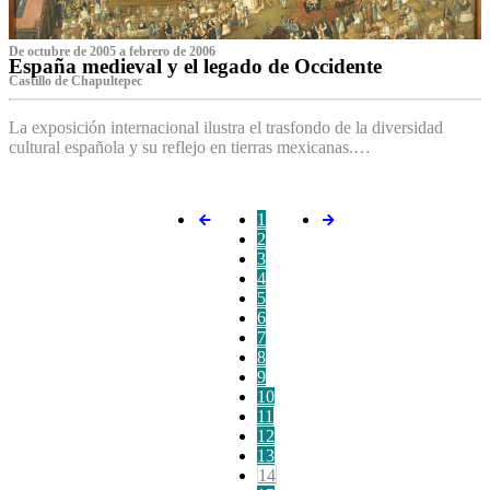
De octubre de 2005 a febrero de 2006
España medieval y el legado de Occidente
Castillo de Chapultepec
La exposición internacional ilustra el trasfondo de la diversidad
cultural española y su reflejo en tierras mexicanas.…
1
2
3
4
5
6
7
8
9
10
11
12
13
14