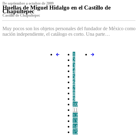
De septiembre a octubre de 2009
Huellas de Miguel Hidalgo en el Castillo de
Chapultepec
Castillo de Chapultepec
Muy pocos son los objetos personales del fundador de México como
nación independiente, el catálogo es corto. Una parte…
1
2
3
4
5
6
7
8
9
10
11
12
13
14
15