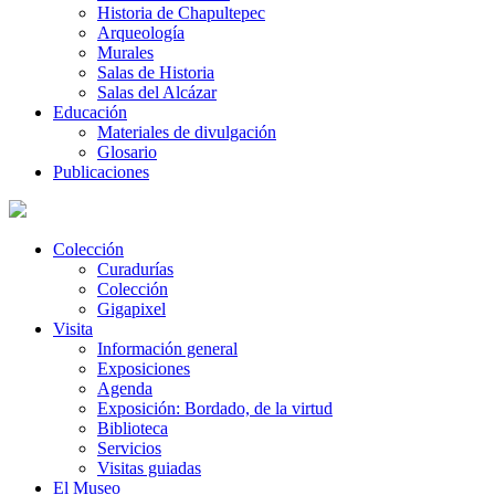
Historia de Chapultepec
Arqueología
Murales
Salas de Historia
Salas del Alcázar
Educación
Materiales de divulgación
Glosario
Publicaciones
Colección
Curadurías
Colección
Gigapixel
Visita
Información general
Exposiciones
Agenda
Exposición: Bordado, de la virtud
Biblioteca
Servicios
Visitas guiadas
El Museo