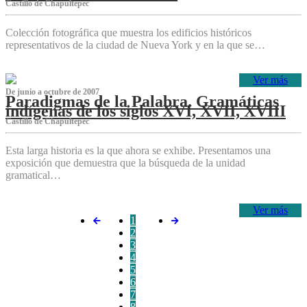
Castillo de Chapultepec
Colección fotográfica que muestra los edificios históricos
representativos de la ciudad de Nueva York y en la que se…
Ver más
De junio a octubre de 2007
Paradigmas de la Palabra. Gramáticas
indígenas de los siglos XVI, XVII, XVIII
Castillo de Chapultepec
Esta larga historia es la que ahora se exhibe. Presentamos una
exposición que demuestra que la búsqueda de la unidad
gramatical…
Ver más
1
2
3
4
5
6
7
8