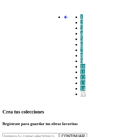
1
2
3
4
5
6
7
8
9
10
11
12
13
14
15
Crea tus colecciones
Regístrate para guardar tus obras favoritas
CONTINUAR