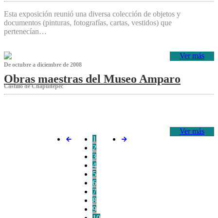
Esta exposición reunió una diversa colección de objetos y
documentos (pinturas, fotografías, cartas, vestidos) que
pertenecían…
Ver más
De octubre a diciembre de 2008
Obras maestras del Museo Amparo
Castillo de Chapultepec
‌
Ver más
1
2
3
4
5
6
7
8
9
10