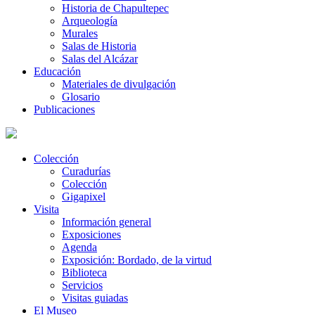
Historia de Chapultepec
Arqueología
Murales
Salas de Historia
Salas del Alcázar
Educación
Materiales de divulgación
Glosario
Publicaciones
Colección
Curadurías
Colección
Gigapixel
Visita
Información general
Exposiciones
Agenda
Exposición: Bordado, de la virtud
Biblioteca
Servicios
Visitas guiadas
El Museo