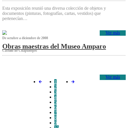
Esta exposición reunió una diversa colección de objetos y
documentos (pinturas, fotografías, cartas, vestidos) que
pertenecían…
Ver más
De octubre a diciembre de 2008
Obras maestras del Museo Amparo
Castillo de Chapultepec
‌
Ver más
1
2
3
4
5
6
7
8
9
10