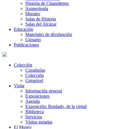
Historia de Chapultepec
Arqueología
Murales
Salas de Historia
Salas del Alcázar
Educación
Materiales de divulgación
Glosario
Publicaciones
Colección
Curadurías
Colección
Gigapixel
Visita
Información general
Exposiciones
Agenda
Exposición: Bordado, de la virtud
Biblioteca
Servicios
Visitas guiadas
El Museo