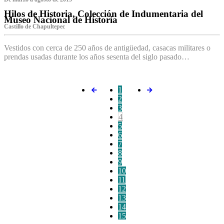
Hilos de Historia, Colección de Indumentaria del
Museo Nacional de Historia
Castillo de Chapultepec
Vestidos con cerca de 250 años de antigüedad, casacas militares o
prendas usadas durante los años sesenta del siglo pasado…
1
2
3
4
5
6
7
8
9
10
11
12
13
14
15